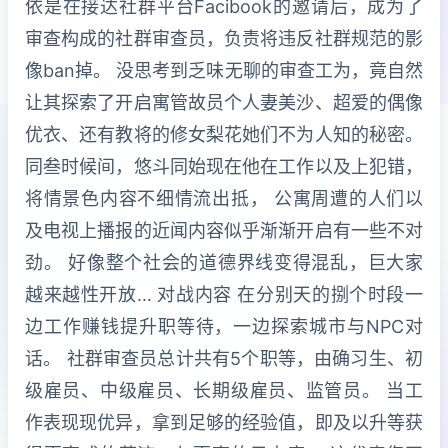
依是在接达社群平台Facibook的邀请后，成为了
审查构成的社群审查员，负责将违反社群规范的影
像ban掉。 没思考到乏味无聊的审查工为，竟自然
让其探索了开启寓管故员个人妻美沙、超爱的偶像
优衣、还有教将的修女梨花她们不为人知的秘密。
同叁时候间，悠斗同始现在他在工作以及上犯错，
将情景色内容不细情流出抵， 公寓周遭的人们以
及电视上播报的近闻内容似乎渐渐开启有一些不对
劲。 好像整个社会的道德界线变得混乱，巨大家
越来越性开放… 对战内容 在分别天的捌个时段一
边工作赚钱提升职等待，一边探索城市与NPC对
话。 社群审查员总计共有5个职等，由确习生、初
级雇员、中级雇员、长期级雇员、监管员。 当工
作表现现优异，拿到足够的经验值，即及以升等获