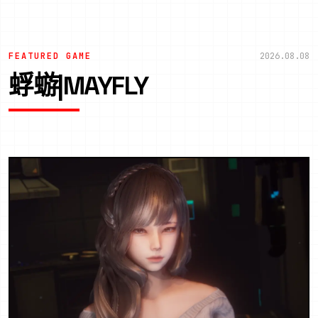
FEATURED GAME
2026.08.08
蜉蝣|MAYFLY