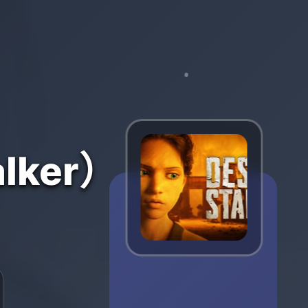
lker）