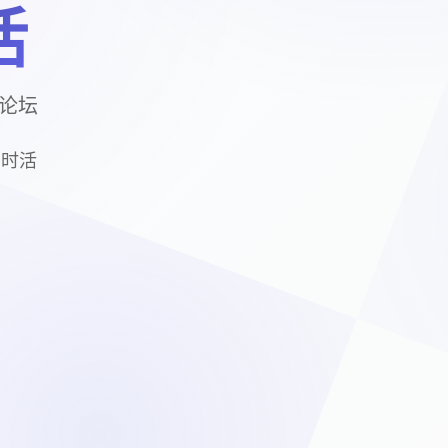
活
戏论坛
居时活