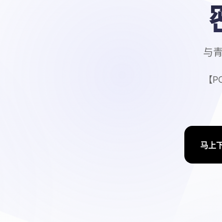
与青
【P
马上