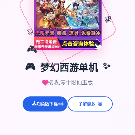
🎁
🎊
🎮
🎮
梦幻西游单机
✨
接收,零个限仙玉版
💫
🤔
润色版下载
了解更多
✨
⭐