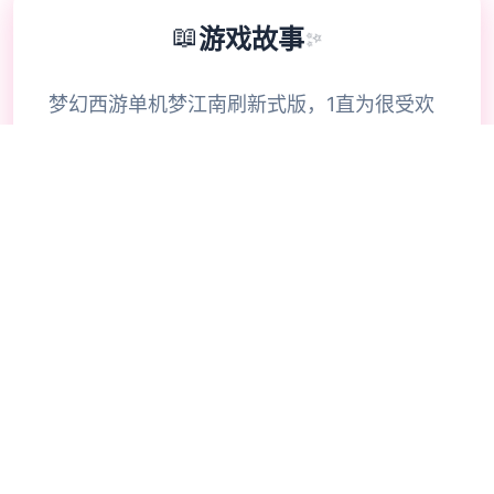
📖
游戏故事
✨
梦幻西游单机梦江南刷新式版，1直为很受欢
迎里演面的怀旧版本，事件务完善，玩法仿
官。很好多迷你伙伴一直坐落找，今天空终于
带有讫整个套源码，包括网键源码同gram设
备源码。版本又是配有巧手机端文档（有兴趣
个人行研究）。 ！