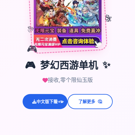
🎁
🎊
🎮
🎮
梦幻西游单机
✨
接收,零个限仙玉版
🤔
中文版下载
了解更多
💫
✨
⭐