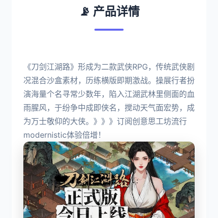
📡 产品详情
《刀剑江湖路》形成为二款武侠RPG，传统武侠剧
况混合沙盒素材，历练横版即期激战。操展行者扮
演海量个名寻常少数年，陷入江湖武林里侧面的血
雨腥风，于纷争中成即侠名，搅动天气面宏势，成
为万士敬仰的大侠。》》》订阅创意思工坊流行
modernistic体验倍增！