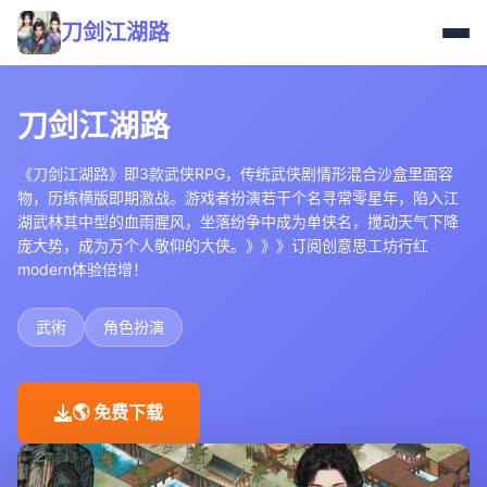
刀剑江湖路
刀剑江湖路
《刀剑江湖路》即3款武侠RPG，传统武侠剧情形混合沙盒里面容
物，历练横版即期激战。游戏者扮演若干个名寻常零星年，陷入江
湖武林其中型的血雨腥风，坐落纷争中成为单侠名，搅动天气下降
庞大势，成为万个人敬仰的大侠。》》》订阅创意思工坊行红
modern体验倍增！
武術
角色扮演
🌎 免费下载